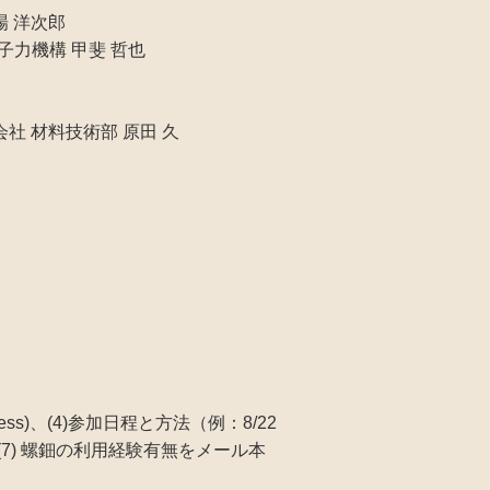
場 洋次郎
子力機構 甲斐 哲也
 材料技術部 原田 久
ess)、(4)参加日程と方法（例：8/22
(7) 螺鈿の利用経験有無をメール本