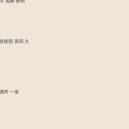
 鬼柳 善明
術部 原田 久
井 一泉