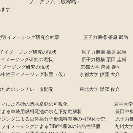
プログラム（敬称略）
みます
開催趣旨説明 イメージング研究会幹事 原子力機構 篠原 武尚
における中性子イメージング研究の現状 原子力機構 篠原 武尚
における中性子イメージング研究の現状 原子力機構 栗田 圭輔
おける中性子イメージング研究の現状 京都大学 齊藤 泰司
における中性子イメージング装置（仮） 京都大学 伊藤 大介
ージングのためのシンチレータ開発 東北大学 黒澤 俊介
子ラジオグラフィによる砂の透水挙動の可視化 岩手大学 
メージングによる車載用燃料電池の氷点下始動解析 豊田中央研
子イメージングによる固体高分子形燃料電池の可視化研究 原子力機
グディップイメージングによるTlBr半導体の結晶性評価 九州大学