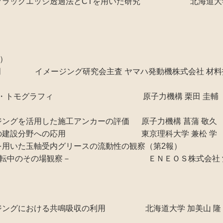
類の中性子ブラッグエッジ透過法とCTを用いた研究 北海道大学
有）
趣旨説明 イメージング研究会主査 ヤマハ発動機株式会社 材料技
ラジオグラフィ・トモグラフィ 原子力機構 栗田 圭輔
イメージングを活用した施工アンカーの評価 原子力機構 菖蒲 敬久
イメージングの建設分野への応用 東京理科大学 兼松 学
ジングを用いた玉軸受内グリースの流動性の観察（第2報）
転中のその場観察－ ＥＮＥＯＳ株式会社 酒
子イメージングにおける共鳴吸収の利用 北海道大学 加美山 隆