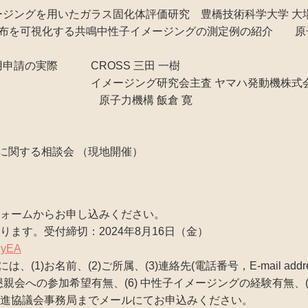
収イメージングを用いたガラス固化体評価研究 豊橋技術科学大学 大
2次元分布を可視化する共鳴中性子イメージングの測定例の紹介 原
と利用申請の実際 CROSS 三田 一樹
実験の説明 イメージング研究会主査 ヤマハ発動機株式会社
構 飯倉 寛
活用に関する相談会 （現地開催）
ォームからお申し込みください。
ます。受付締切：2024年8月16日（金）
9yEA
は、(1)お名前、(2)ご所属、(3)連絡先(電話番号，E-mail addr
(5)懇親会への参加希望有無、(6) 中性子イメージングの経験有無、
進協議会事務局までメールにてお申込みください。