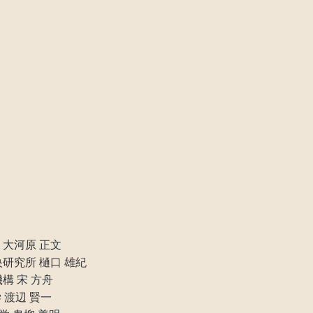
大河原 正文
究所 樋口 雄紀
構 宋 方舟
 渡辺 賢一