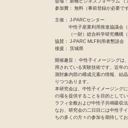
会場： 新橋ビジネスフォーラム （アクセス ht
参加費： 無料（事前登録が必要で
主催： J-PARCセンター
中性子産業利用推進協議会（IU
（一財）総合科学研究機構（C
協賛： J-PARC MLF利用者懇談会
後援： 茨城県
開催趣旨： 中性子イメージングは
用されている実験技術です。近年の
測対象内部の構成元素の情報、結晶
りつつあります。
本研究会は、中性子イメージングに
の場を提供することを目的としてい
ラフィ全般および中性子共鳴吸収法
なお、研究会の二日目には中性子イ
ちの多くの方々の参加を期待してお