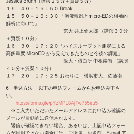
Jessica Bruhn（講演２５分＋質疑５分）
１５：４０－１５：５０ Break
１５：５０－１６：３０ 「溶液散乱とmicro-EDの相補的
解析に向けて」
京大 井上倫太郎 （講演３０分
＋質疑１０分）
１６：３０－１７：２０「ハイスループット測定による
高多重度 MicroED から見えてきたものと今後の課題」
阪大・蛋白研 中根崇智 （講演
４０分＋質疑１０分）
１７：２０－１７：２５ おわりに 横浜市大、佐藤衛
6．申込方法： 以下の申込フォームからお申込み下さ
い。
https://forms.gle/pYzMPL8AjTw755eu5
※ご入力いただいたメールアドレスにお申込み確認の
メールが自動的に送信されます。
返信が確認できない場合、あるいは、上記申込フォー
ムが利用できない場合には、ご所属、お名前、E-mail ア