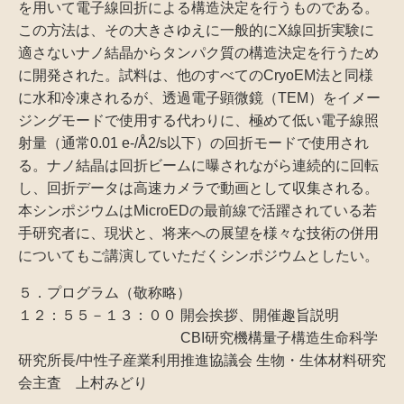
を用いて電子線回折による構造決定を行うものである。
この方法は、その大きさゆえに一般的にX線回折実験に
適さないナノ結晶からタンパク質の構造決定を行うため
に開発された。試料は、他のすべてのCryoEM法と同様
に水和冷凍されるが、透過電子顕微鏡（TEM）をイメー
ジングモードで使用する代わりに、極めて低い電子線照
射量（通常0.01 e-/Å2/s以下）の回折モードで使用され
る。ナノ結晶は回折ビームに曝されながら連続的に回転
し、回折データは高速カメラで動画として収集される。
本シンポジウムはMicroEDの最前線で活躍されている若
手研究者に、現状と、将来への展望を様々な技術の併用
についてもご講演していただくシンポジウムとしたい。
５．プログラム（敬称略）
１２：５５－１３：００ 開会挨拶、開催趣旨説明
CBI研究機構量子構造生命科学
研究所長/中性子産業利用推進協議会 生物・生体材料研究
会主査 上村みどり