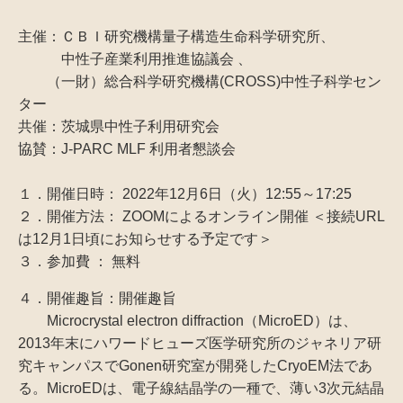
主催：ＣＢＩ研究機構量子構造生命科学研究所、
中性子産業利用推進協議会 、
（一財）総合科学研究機構(CROSS)中性子科学セン
ター
共催：茨城県中性子利用研究会
協賛：J-PARC MLF 利用者懇談会
１．開催日時： 2022年12月6日（火）12:55～17:25
２．開催方法： ZOOMによるオンライン開催 ＜接続URL
は12月1日頃にお知らせする予定です＞
３．参加費 ： 無料
４．開催趣旨：開催趣旨
Microcrystal electron diffraction（MicroED）は、
2013年末にハワードヒューズ医学研究所のジャネリア研
究キャンパスでGonen研究室が開発したCryoEM法であ
る。MicroEDは、電子線結晶学の一種で、薄い3次元結晶